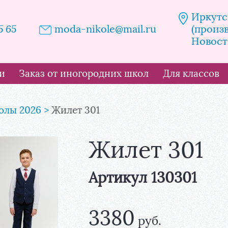
Иркутск
5 65
moda-nikole@mail.ru
(произ
Новост
и
Заказ от иногородних школ
Для классов
ы Николь
олы 2026
Жилет 301
Жилет 301
Артикул 130301
3380
руб.