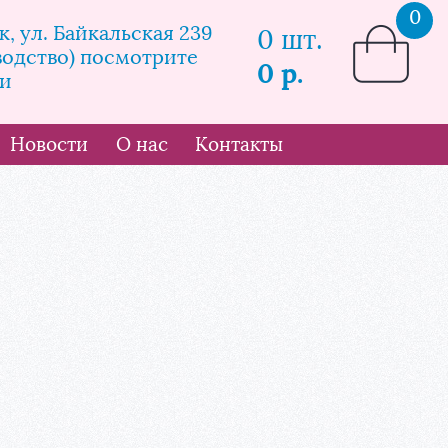
0
, ул. Байкальская 239
0 шт.
водство) посмотрите
0 р.
и
Новости
О нас
Контакты