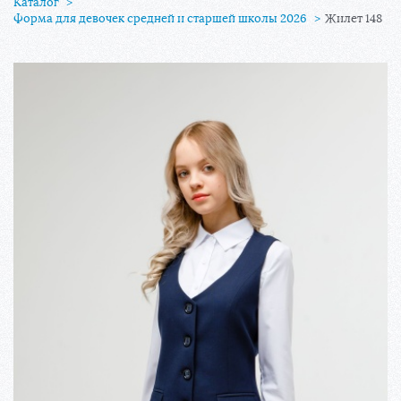
Фабрика школьной мод
Каталог
Форма для девочек средней и старшей школы 2026
Жилет 148
Снять мерки
Заказ от иногородних школ
Для классов
Новости
О нас
Контакты