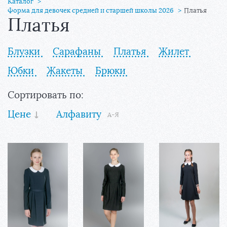
Фабрика школьной мод
Каталог
Форма для девочек средней и старшей школы 2026
Платья
Снять мерки
Платья
Заказ от иногородних школ
Для классов
Блузки
Сарафаны
Платья
Жилет
Новости
Юбки
Жакеты
Брюки
О нас
Контакты
Сортировать по:
Цене
Алфавиту